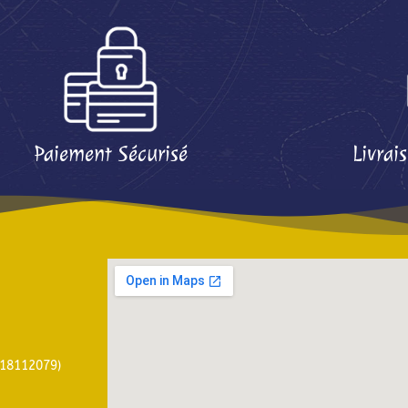
Paiement Sécurisé
Livrai
918112079)